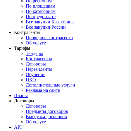
По регионам
По площадкам
По категориям
По предоплате
Все закупки Казахстана
Все закупки России
Контрагенты
Проверить контрагента
Об услуге
Тарифы
Тендеры
Контрагенты
Договоры
Нерезиденты
Обучение
ПКО
Дополнительные услуги
Реклама на сайте
Планы
Договоры
Договоры
Предметы договоров
Выгрузка договоров
Об услуге
API