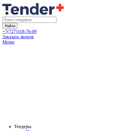
Найти
+7(727)318-76-09
Заказать звонок
Меню
Тендеры