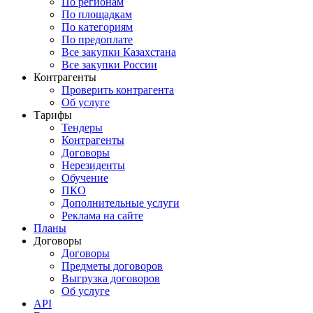
По регионам
По площадкам
По категориям
По предоплате
Все закупки Казахстана
Все закупки России
Контрагенты
Проверить контрагента
Об услуге
Тарифы
Тендеры
Контрагенты
Договоры
Нерезиденты
Обучение
ПКО
Дополнительные услуги
Реклама на сайте
Планы
Договоры
Договоры
Предметы договоров
Выгрузка договоров
Об услуге
API