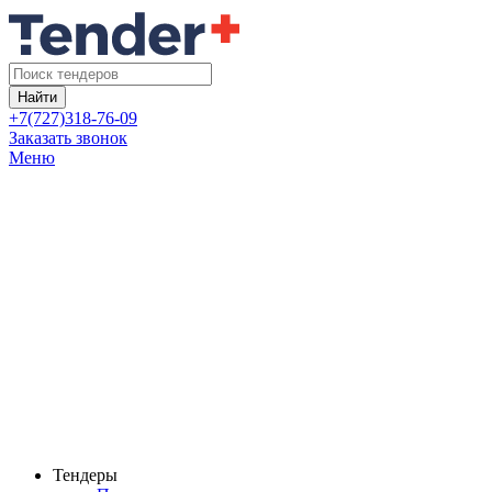
Найти
+7(727)318-76-09
Заказать звонок
Меню
Тендеры