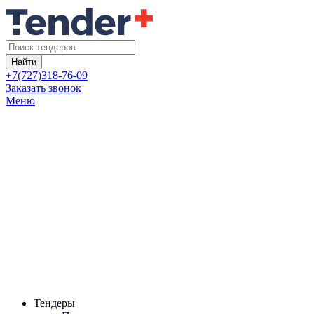
Найти
+7(727)318-76-09
Заказать звонок
Меню
Тендеры