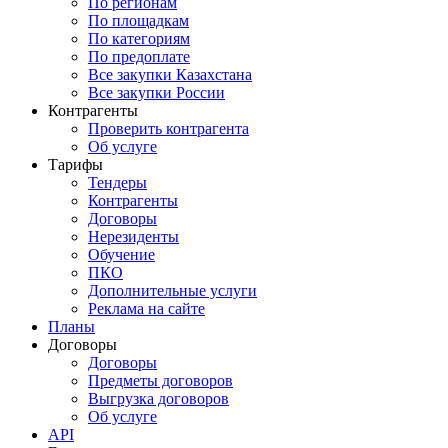
По регионам
По площадкам
По категориям
По предоплате
Все закупки Казахстана
Все закупки России
Контрагенты
Проверить контрагента
Об услуге
Тарифы
Тендеры
Контрагенты
Договоры
Нерезиденты
Обучение
ПКО
Дополнительные услуги
Реклама на сайте
Планы
Договоры
Договоры
Предметы договоров
Выгрузка договоров
Об услуге
API