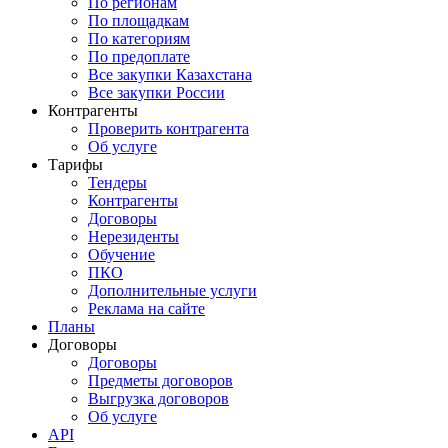
По регионам
По площадкам
По категориям
По предоплате
Все закупки Казахстана
Все закупки России
Контрагенты
Проверить контрагента
Об услуге
Тарифы
Тендеры
Контрагенты
Договоры
Нерезиденты
Обучение
ПКО
Дополнительные услуги
Реклама на сайте
Планы
Договоры
Договоры
Предметы договоров
Выгрузка договоров
Об услуге
API