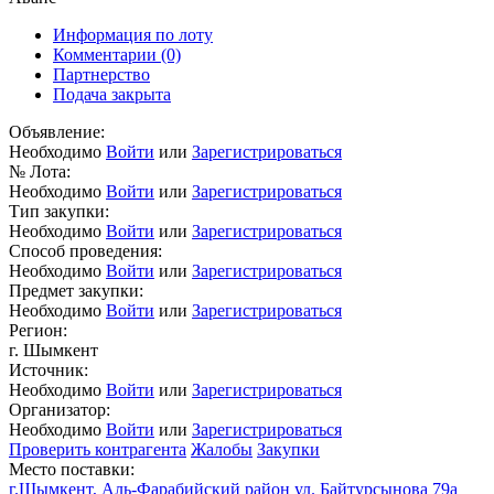
Информация по лоту
Комментарии
(0)
Партнерство
Подача закрыта
Объявление:
Необходимо
Войти
или
Зарегистрироваться
№ Лота:
Необходимо
Войти
или
Зарегистрироваться
Тип закупки:
Необходимо
Войти
или
Зарегистрироваться
Способ проведения:
Необходимо
Войти
или
Зарегистрироваться
Предмет закупки:
Необходимо
Войти
или
Зарегистрироваться
Регион:
г. Шымкент
Источник:
Необходимо
Войти
или
Зарегистрироваться
Организатор:
Необходимо
Войти
или
Зарегистрироваться
Проверить контрагента
Жалобы
Закупки
Место поставки:
г.Шымкент, Аль-Фарабийский район ул. Байтурсынова 79а