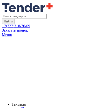
Найти
+7(727)318-76-09
Заказать звонок
Меню
Тендеры