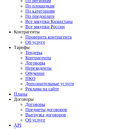
По регионам
По площадкам
По категориям
По предоплате
Все закупки Казахстана
Все закупки России
Контрагенты
Проверить контрагента
Об услуге
Тарифы
Тендеры
Контрагенты
Договоры
Нерезиденты
Обучение
ПКО
Дополнительные услуги
Реклама на сайте
Планы
Договоры
Договоры
Предметы договоров
Выгрузка договоров
Об услуге
API