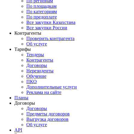
По регионам
По площадкам
По категориям
По предоплате
Все закупки Казахстана
Все закупки России
Контрагенты
Проверить контрагента
Об услуге
Тарифы
Тендеры
Контрагенты
Договоры
Нерезиденты
Обучение
ПКО
Дополнительные услуги
Реклама на сайте
Планы
Договоры
Договоры
Предметы договоров
Выгрузка договоров
Об услуге
API