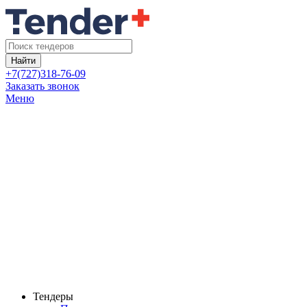
Найти
+7(727)318-76-09
Заказать звонок
Меню
Тендеры