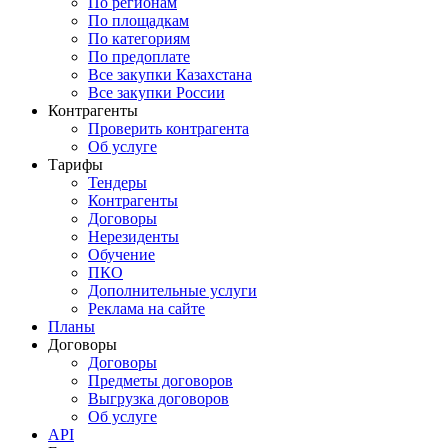
По регионам
По площадкам
По категориям
По предоплате
Все закупки Казахстана
Все закупки России
Контрагенты
Проверить контрагента
Об услуге
Тарифы
Тендеры
Контрагенты
Договоры
Нерезиденты
Обучение
ПКО
Дополнительные услуги
Реклама на сайте
Планы
Договоры
Договоры
Предметы договоров
Выгрузка договоров
Об услуге
API