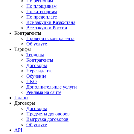
По регионам
По площадкам
По категориям
По предоплате
Все закупки Казахстана
Все закупки России
Контрагенты
Проверить контрагента
Об услуге
Тарифы
Тендеры
Контрагенты
Договоры
Нерезиденты
Обучение
ПКО
Дополнительные услуги
Реклама на сайте
Планы
Договоры
Договоры
Предметы договоров
Выгрузка договоров
Об услуге
API