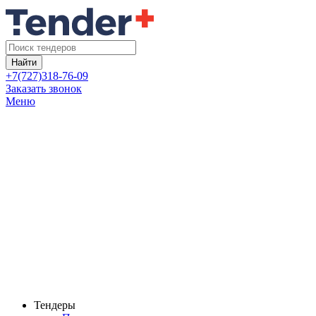
Найти
+7(727)318-76-09
Заказать звонок
Меню
Тендеры