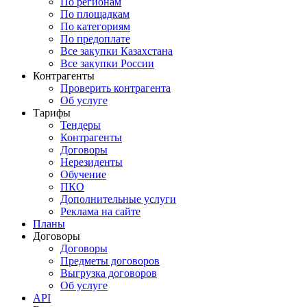
По регионам
По площадкам
По категориям
По предоплате
Все закупки Казахстана
Все закупки России
Контрагенты
Проверить контрагента
Об услуге
Тарифы
Тендеры
Контрагенты
Договоры
Нерезиденты
Обучение
ПКО
Дополнительные услуги
Реклама на сайте
Планы
Договоры
Договоры
Предметы договоров
Выгрузка договоров
Об услуге
API