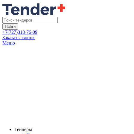
Найти
+7(727)318-76-09
Заказать звонок
Меню
Тендеры