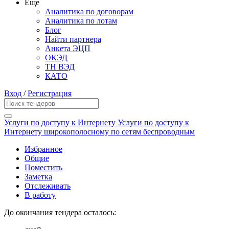
Еще
Аналитика по договорам
Аналитика по лотам
Блог
Найти партнера
Анкета ЭЦП
ОКЭД
ТН ВЭД
КАТО
Вход
/
Регистрация
Услуги по доступу к Интернету Услуги по доступу к
Интернету широкополосному по сетям беспроводным
Избранное
Общие
Поместить
Заметка
Отслеживать
В работу
До окончания тендера осталось: