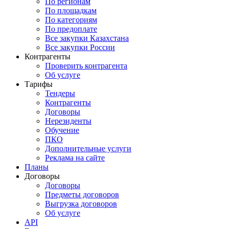
По регионам
По площадкам
По категориям
По предоплате
Все закупки Казахстана
Все закупки России
Контрагенты
Проверить контрагента
Об услуге
Тарифы
Тендеры
Контрагенты
Договоры
Нерезиденты
Обучение
ПКО
Дополнительные услуги
Реклама на сайте
Планы
Договоры
Договоры
Предметы договоров
Выгрузка договоров
Об услуге
API