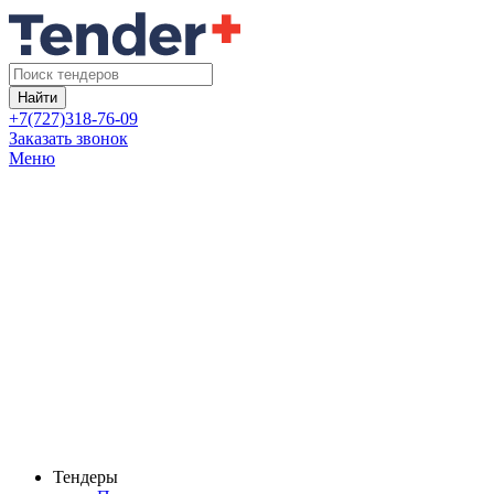
Найти
+7(727)318-76-09
Заказать звонок
Меню
Тендеры