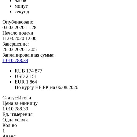
часов
минут
секунд
Опубликовано:
03.03.2020 11:28
Начало подачи:
11.03.2020 12:00
Завершение:
26.03.2020 12:05
Запланированная сумма:
1 010 788.39
RUB
174 877
USD
2 151
EUR
1 864
По курсу НБ РК на 06.08.2026
Статус:
Итоги
Цена за единицу
1 010 788.39
Ед. измерения
Одна услуга
Кол-во
1
Аванс