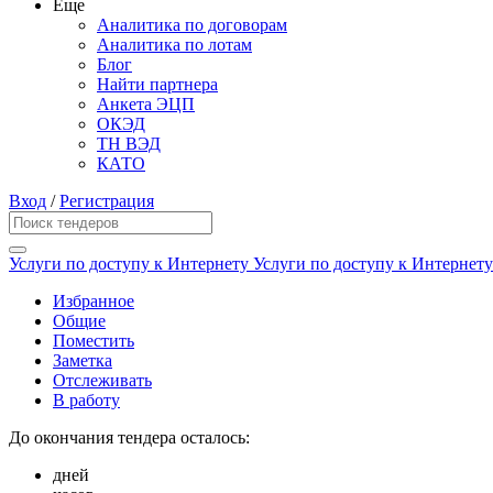
Еще
Аналитика по договорам
Аналитика по лотам
Блог
Найти партнера
Анкета ЭЦП
ОКЭД
ТН ВЭД
КАТО
Вход
/
Регистрация
Услуги по доступу к Интернету Услуги по доступу к Интерне
Избранное
Общие
Поместить
Заметка
Отслеживать
В работу
До окончания тендера осталось:
дней