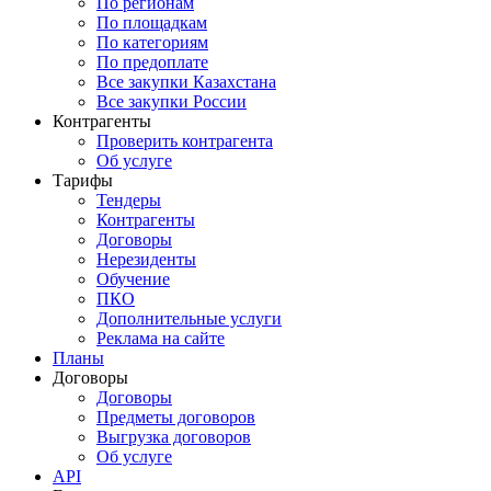
По регионам
По площадкам
По категориям
По предоплате
Все закупки Казахстана
Все закупки России
Контрагенты
Проверить контрагента
Об услуге
Тарифы
Тендеры
Контрагенты
Договоры
Нерезиденты
Обучение
ПКО
Дополнительные услуги
Реклама на сайте
Планы
Договоры
Договоры
Предметы договоров
Выгрузка договоров
Об услуге
API