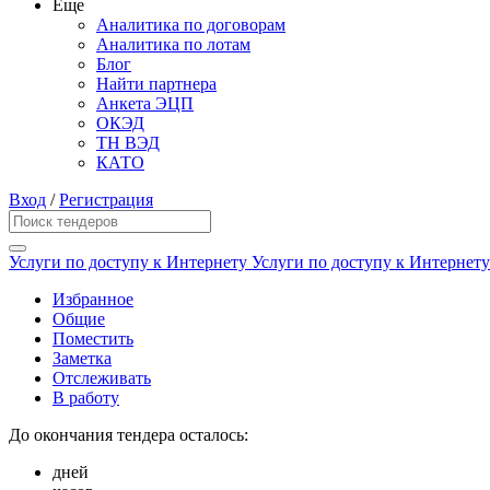
Еще
Аналитика по договорам
Аналитика по лотам
Блог
Найти партнера
Анкета ЭЦП
ОКЭД
ТН ВЭД
КАТО
Вход
/
Регистрация
Услуги по доступу к Интернету Услуги по доступу к Интерне
Избранное
Общие
Поместить
Заметка
Отслеживать
В работу
До окончания тендера осталось:
дней