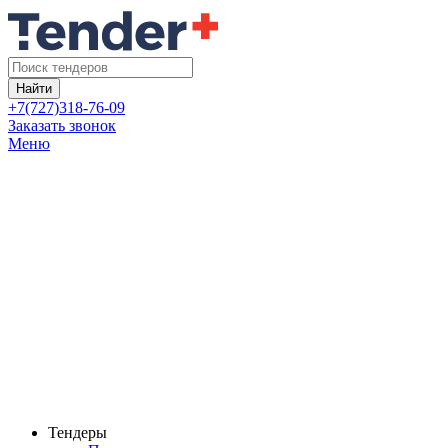
Найти
+7(727)318-76-09
Заказать звонок
Меню
Тендеры