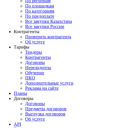
По регионам
По площадкам
По категориям
По предоплате
Все закупки Казахстана
Все закупки России
Контрагенты
Проверить контрагента
Об услуге
Тарифы
Тендеры
Контрагенты
Договоры
Нерезиденты
Обучение
ПКО
Дополнительные услуги
Реклама на сайте
Планы
Договоры
Договоры
Предметы договоров
Выгрузка договоров
Об услуге
API