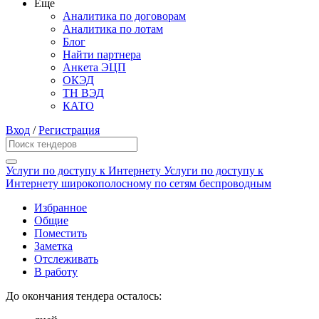
Еще
Аналитика по договорам
Аналитика по лотам
Блог
Найти партнера
Анкета ЭЦП
ОКЭД
ТН ВЭД
КАТО
Вход
/
Регистрация
Услуги по доступу к Интернету Услуги по доступу к
Интернету широкополосному по сетям беспроводным
Избранное
Общие
Поместить
Заметка
Отслеживать
В работу
До окончания тендера осталось: