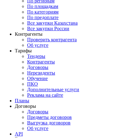
По регионам
По площадкам
По категориям
По предоплате
Все закупки Казахстана
Все закупки России
Контрагенты
Проверить контрагента
Об услуге
Тарифы
Тендеры
Контрагенты
Договоры
Нерезиденты
Обучение
ПКО
Дополнительные услуги
Реклама на сайте
Планы
Договоры
Договоры
Предметы договоров
Выгрузка договоров
Об услуге
API