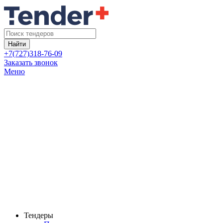
Найти
+7(727)318-76-09
Заказать звонок
Меню
Тендеры