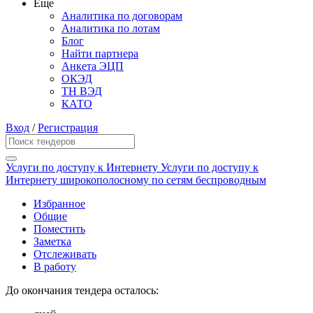
Еще
Аналитика по договорам
Аналитика по лотам
Блог
Найти партнера
Анкета ЭЦП
ОКЭД
ТН ВЭД
КАТО
Вход
/
Регистрация
Услуги по доступу к Интернету Услуги по доступу к
Интернету широкополосному по сетям беспроводным
Избранное
Общие
Поместить
Заметка
Отслеживать
В работу
До окончания тендера осталось: