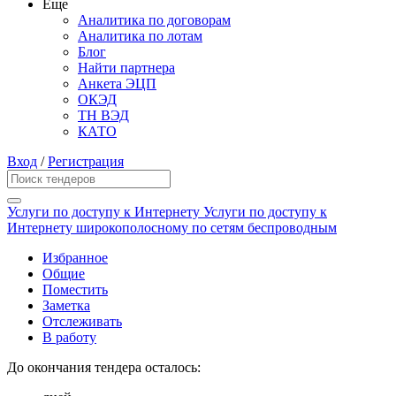
Еще
Аналитика по договорам
Аналитика по лотам
Блог
Найти партнера
Анкета ЭЦП
ОКЭД
ТН ВЭД
КАТО
Вход
/
Регистрация
Услуги по доступу к Интернету Услуги по доступу к
Интернету широкополосному по сетям беспроводным
Избранное
Общие
Поместить
Заметка
Отслеживать
В работу
До окончания тендера осталось: