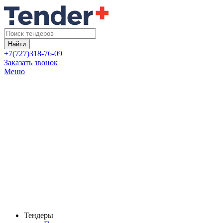
Найти
+7(727)318-76-09
Заказать звонок
Меню
Тендеры