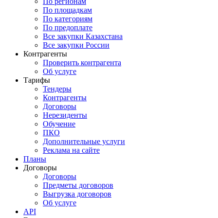
По регионам
По площадкам
По категориям
По предоплате
Все закупки Казахстана
Все закупки России
Контрагенты
Проверить контрагента
Об услуге
Тарифы
Тендеры
Контрагенты
Договоры
Нерезиденты
Обучение
ПКО
Дополнительные услуги
Реклама на сайте
Планы
Договоры
Договоры
Предметы договоров
Выгрузка договоров
Об услуге
API