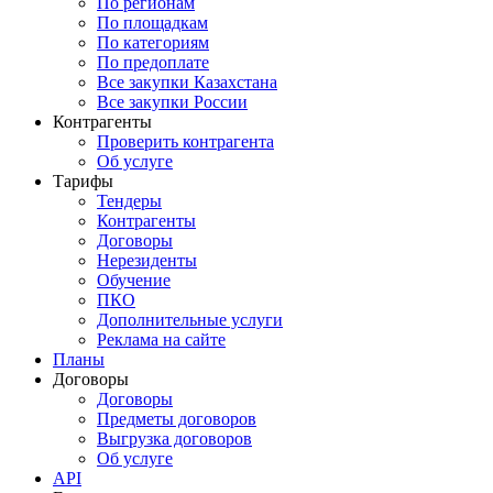
По регионам
По площадкам
По категориям
По предоплате
Все закупки Казахстана
Все закупки России
Контрагенты
Проверить контрагента
Об услуге
Тарифы
Тендеры
Контрагенты
Договоры
Нерезиденты
Обучение
ПКО
Дополнительные услуги
Реклама на сайте
Планы
Договоры
Договоры
Предметы договоров
Выгрузка договоров
Об услуге
API