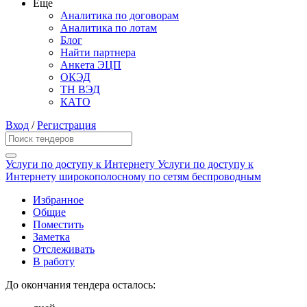
Еще
Аналитика по договорам
Аналитика по лотам
Блог
Найти партнера
Анкета ЭЦП
ОКЭД
ТН ВЭД
КАТО
Вход
/
Регистрация
Услуги по доступу к Интернету Услуги по доступу к
Интернету широкополосному по сетям беспроводным
Избранное
Общие
Поместить
Заметка
Отслеживать
В работу
До окончания тендера осталось: