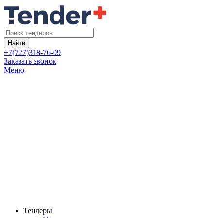
Найти
+7(727)318-76-09
Заказать звонок
Меню
Тендеры