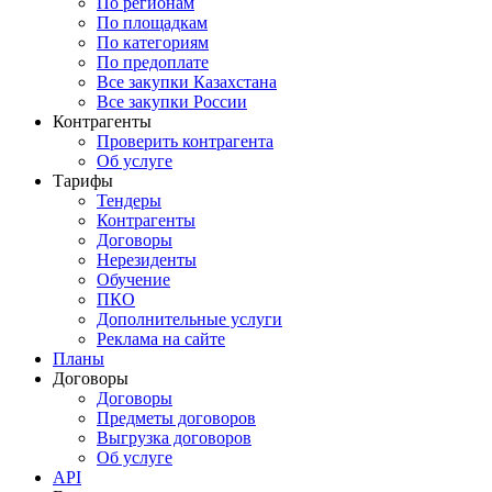
По регионам
По площадкам
По категориям
По предоплате
Все закупки Казахстана
Все закупки России
Контрагенты
Проверить контрагента
Об услуге
Тарифы
Тендеры
Контрагенты
Договоры
Нерезиденты
Обучение
ПКО
Дополнительные услуги
Реклама на сайте
Планы
Договоры
Договоры
Предметы договоров
Выгрузка договоров
Об услуге
API