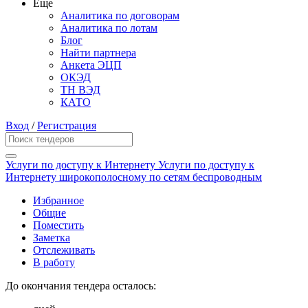
Еще
Аналитика по договорам
Аналитика по лотам
Блог
Найти партнера
Анкета ЭЦП
ОКЭД
ТН ВЭД
КАТО
Вход
/
Регистрация
Услуги по доступу к Интернету Услуги по доступу к
Интернету широкополосному по сетям беспроводным
Избранное
Общие
Поместить
Заметка
Отслеживать
В работу
До окончания тендера осталось: