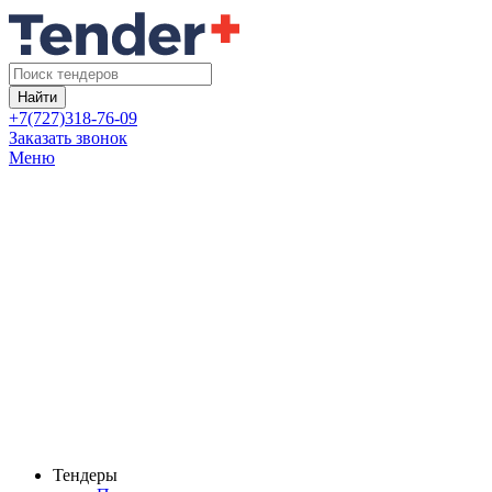
Найти
+7(727)318-76-09
Заказать звонок
Меню
Тендеры