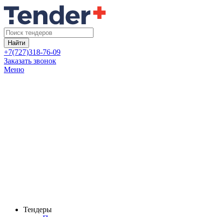
Найти
+7(727)318-76-09
Заказать звонок
Меню
Тендеры