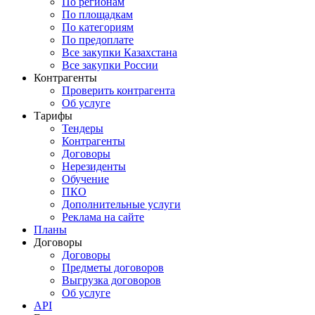
По регионам
По площадкам
По категориям
По предоплате
Все закупки Казахстана
Все закупки России
Контрагенты
Проверить контрагента
Об услуге
Тарифы
Тендеры
Контрагенты
Договоры
Нерезиденты
Обучение
ПКО
Дополнительные услуги
Реклама на сайте
Планы
Договоры
Договоры
Предметы договоров
Выгрузка договоров
Об услуге
API