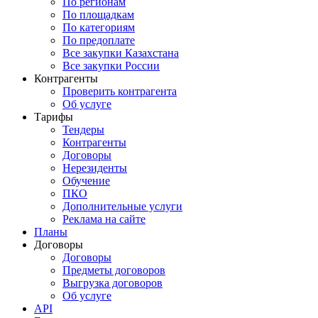
По регионам
По площадкам
По категориям
По предоплате
Все закупки Казахстана
Все закупки России
Контрагенты
Проверить контрагента
Об услуге
Тарифы
Тендеры
Контрагенты
Договоры
Нерезиденты
Обучение
ПКО
Дополнительные услуги
Реклама на сайте
Планы
Договоры
Договоры
Предметы договоров
Выгрузка договоров
Об услуге
API