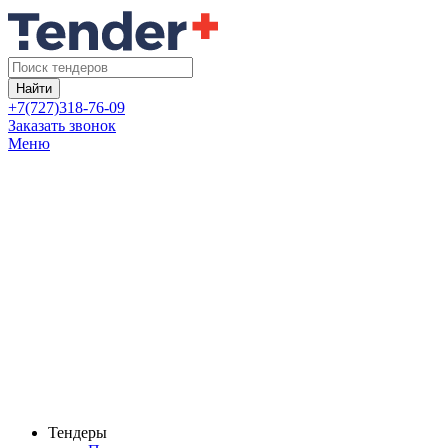
Найти
+7(727)318-76-09
Заказать звонок
Меню
Тендеры