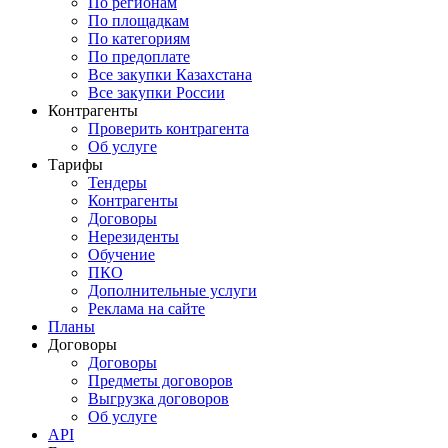
По регионам
По площадкам
По категориям
По предоплате
Все закупки Казахстана
Все закупки России
Контрагенты
Проверить контрагента
Об услуге
Тарифы
Тендеры
Контрагенты
Договоры
Нерезиденты
Обучение
ПКО
Дополнительные услуги
Реклама на сайте
Планы
Договоры
Договоры
Предметы договоров
Выгрузка договоров
Об услуге
API