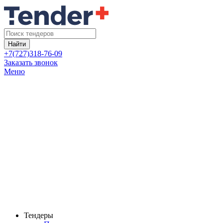
Найти
+7(727)318-76-09
Заказать звонок
Меню
Тендеры