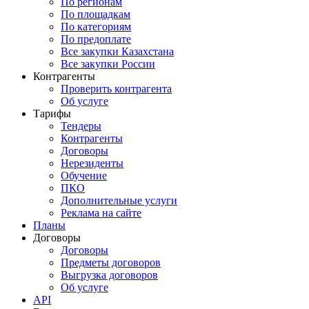
По регионам
По площадкам
По категориям
По предоплате
Все закупки Казахстана
Все закупки России
Контрагенты
Проверить контрагента
Об услуге
Тарифы
Тендеры
Контрагенты
Договоры
Нерезиденты
Обучение
ПКО
Дополнительные услуги
Реклама на сайте
Планы
Договоры
Договоры
Предметы договоров
Выгрузка договоров
Об услуге
API