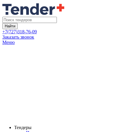
Найти
+7(727)318-76-09
Заказать звонок
Меню
Тендеры