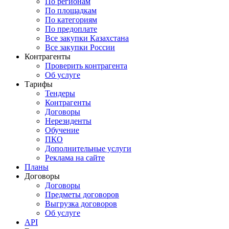
По регионам
По площадкам
По категориям
По предоплате
Все закупки Казахстана
Все закупки России
Контрагенты
Проверить контрагента
Об услуге
Тарифы
Тендеры
Контрагенты
Договоры
Нерезиденты
Обучение
ПКО
Дополнительные услуги
Реклама на сайте
Планы
Договоры
Договоры
Предметы договоров
Выгрузка договоров
Об услуге
API