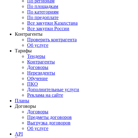
По регионам
По площадкам
По категориям
По предоплате
Все закупки Казахстана
Все закупки России
Контрагенты
Проверить контрагента
Об услуге
Тарифы
Тендеры
Контрагенты
Договоры
Нерезиденты
Обучение
ПКО
Дополнительные услуги
Реклама на сайте
Планы
Договоры
Договоры
Предметы договоров
Выгрузка договоров
Об услуге
API