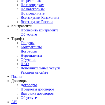
По регионам
По площадкам
По категориям
По предоплате
Все закупки Казахстана
Все закупки России
Контрагенты
Проверить контрагента
Об услуге
Тарифы
Тендеры
Контрагенты
Договоры
Нерезиденты
Обучение
ПКО
Дополнительные услуги
Реклама на сайте
Планы
Договоры
Договоры
Предметы договоров
Выгрузка договоров
Об услуге
API