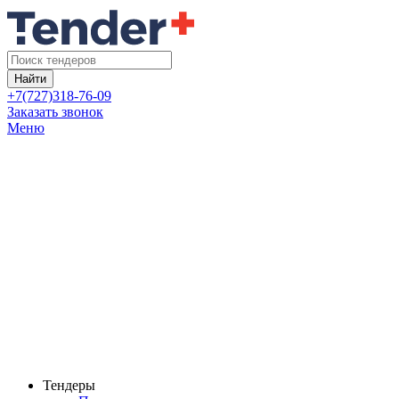
Найти
+7(727)318-76-09
Заказать звонок
Меню
Тендеры