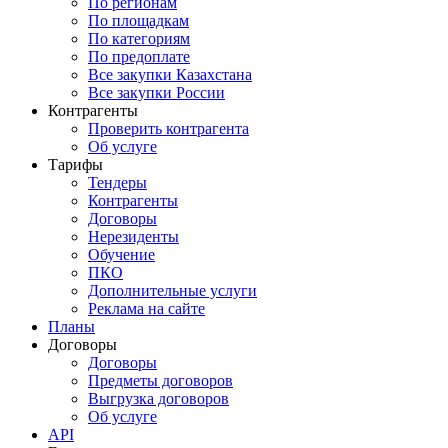
По регионам
По площадкам
По категориям
По предоплате
Все закупки Казахстана
Все закупки России
Контрагенты
Проверить контрагента
Об услуге
Тарифы
Тендеры
Контрагенты
Договоры
Нерезиденты
Обучение
ПКО
Дополнительные услуги
Реклама на сайте
Планы
Договоры
Договоры
Предметы договоров
Выгрузка договоров
Об услуге
API