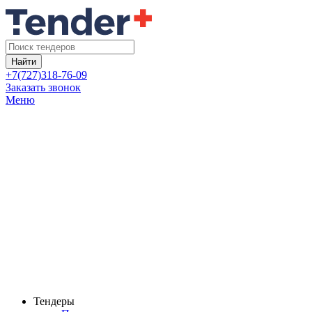
Найти
+7(727)318-76-09
Заказать звонок
Меню
Тендеры