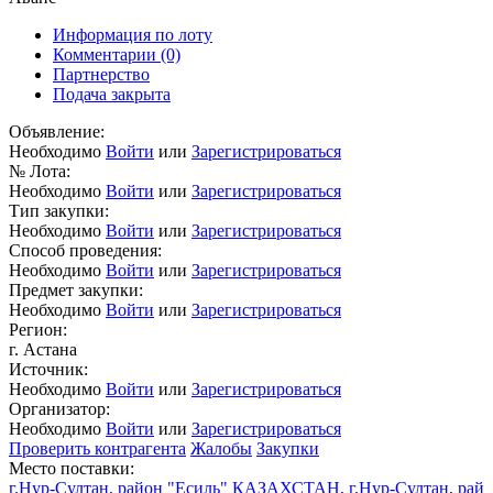
Информация по лоту
Комментарии
(0)
Партнерство
Подача закрыта
Объявление:
Необходимо
Войти
или
Зарегистрироваться
№ Лота:
Необходимо
Войти
или
Зарегистрироваться
Тип закупки:
Необходимо
Войти
или
Зарегистрироваться
Способ проведения:
Необходимо
Войти
или
Зарегистрироваться
Предмет закупки:
Необходимо
Войти
или
Зарегистрироваться
Регион:
г. Астана
Источник:
Необходимо
Войти
или
Зарегистрироваться
Организатор:
Необходимо
Войти
или
Зарегистрироваться
Проверить контрагента
Жалобы
Закупки
Место поставки:
г.Нур-Султан, район "Есиль" КАЗАХСТАН, г.Нур-Султан, рай