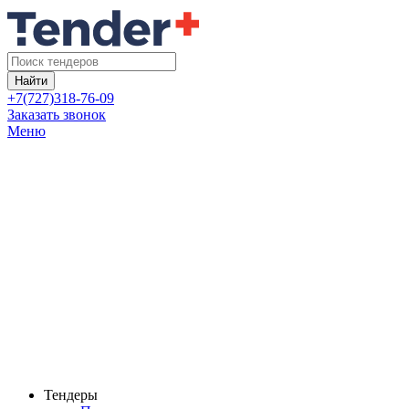
Найти
+7(727)318-76-09
Заказать звонок
Меню
Тендеры