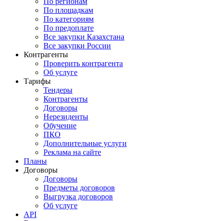
По регионам
По площадкам
По категориям
По предоплате
Все закупки Казахстана
Все закупки России
Контрагенты
Проверить контрагента
Об услуге
Тарифы
Тендеры
Контрагенты
Договоры
Нерезиденты
Обучение
ПКО
Дополнительные услуги
Реклама на сайте
Планы
Договоры
Договоры
Предметы договоров
Выгрузка договоров
Об услуге
API