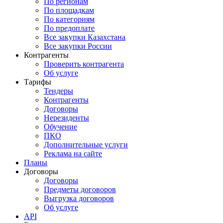
По регионам
По площадкам
По категориям
По предоплате
Все закупки Казахстана
Все закупки России
Контрагенты
Проверить контрагента
Об услуге
Тарифы
Тендеры
Контрагенты
Договоры
Нерезиденты
Обучение
ПКО
Дополнительные услуги
Реклама на сайте
Планы
Договоры
Договоры
Предметы договоров
Выгрузка договоров
Об услуге
API