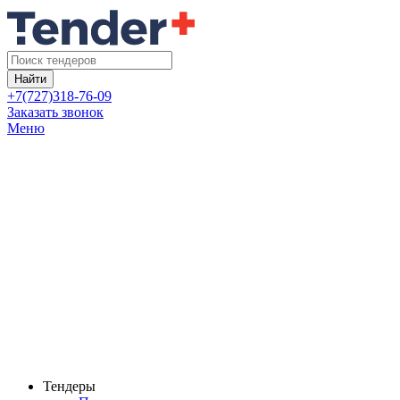
Найти
+7(727)318-76-09
Заказать звонок
Меню
Тендеры