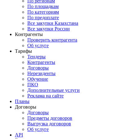
По регионам
По площадкам
По категориям
По предоплате
Все закупки Казахстана
Все закупки России
Контрагенты
Проверить контрагента
Об услуге
Тарифы
Тендеры
Контрагенты
Договоры
Нерезиденты
Обучение
ПКО
Дополнительные услуги
Реклама на сайте
Планы
Договоры
Договоры
Предметы договоров
Выгрузка договоров
Об услуге
API