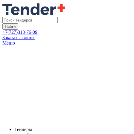
Найти
+7(727)318-76-09
Заказать звонок
Меню
Тендеры