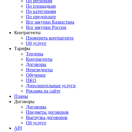
По регионам
По площадкам
По категориям
По предоплате
Все закупки Казахстана
Все закупки России
Контрагенты
Проверить контрагента
Об услуге
Тарифы
Тендеры
Контрагенты
Договоры
Нерезиденты
Обучение
ПКО
Дополнительные услуги
Реклама на сайте
Планы
Договоры
Договоры
Предметы договоров
Выгрузка договоров
Об услуге
API