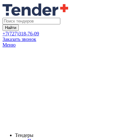
Найти
+7(727)318-76-09
Заказать звонок
Меню
Тендеры