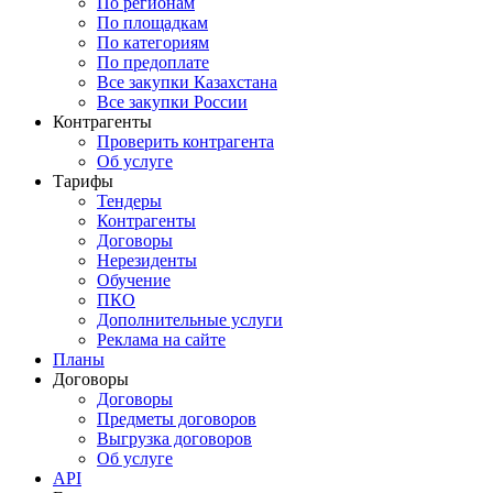
По регионам
По площадкам
По категориям
По предоплате
Все закупки Казахстана
Все закупки России
Контрагенты
Проверить контрагента
Об услуге
Тарифы
Тендеры
Контрагенты
Договоры
Нерезиденты
Обучение
ПКО
Дополнительные услуги
Реклама на сайте
Планы
Договоры
Договоры
Предметы договоров
Выгрузка договоров
Об услуге
API