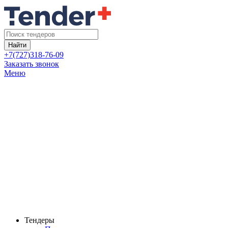
Найти
+7(727)318-76-09
Заказать звонок
Меню
Тендеры