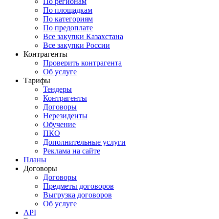
По регионам
По площадкам
По категориям
По предоплате
Все закупки Казахстана
Все закупки России
Контрагенты
Проверить контрагента
Об услуге
Тарифы
Тендеры
Контрагенты
Договоры
Нерезиденты
Обучение
ПКО
Дополнительные услуги
Реклама на сайте
Планы
Договоры
Договоры
Предметы договоров
Выгрузка договоров
Об услуге
API