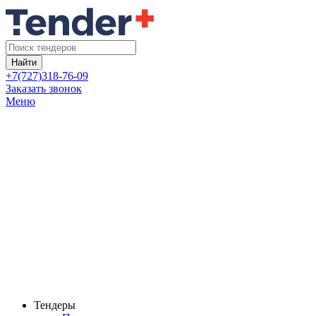
Найти
+7(727)318-76-09
Заказать звонок
Меню
Тендеры