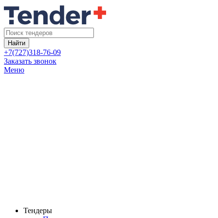
Найти
+7(727)318-76-09
Заказать звонок
Меню
Тендеры