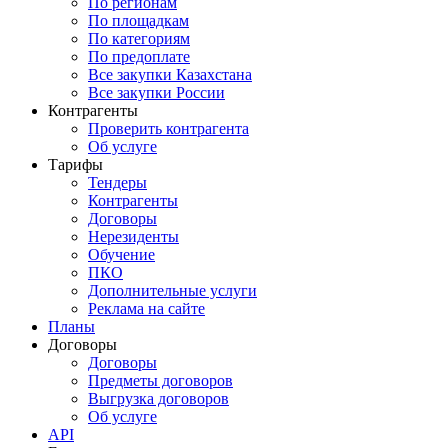
По регионам
По площадкам
По категориям
По предоплате
Все закупки Казахстана
Все закупки России
Контрагенты
Проверить контрагента
Об услуге
Тарифы
Тендеры
Контрагенты
Договоры
Нерезиденты
Обучение
ПКО
Дополнительные услуги
Реклама на сайте
Планы
Договоры
Договоры
Предметы договоров
Выгрузка договоров
Об услуге
API