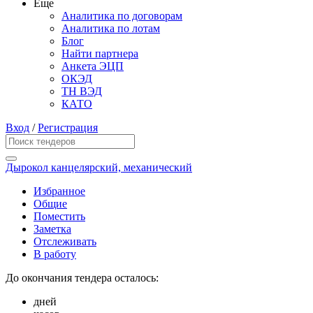
Еще
Аналитика по договорам
Аналитика по лотам
Блог
Найти партнера
Анкета ЭЦП
ОКЭД
ТН ВЭД
КАТО
Вход
/
Регистрация
Дырокол канцелярский, механический
Избранное
Общие
Поместить
Заметка
Отслеживать
В работу
До окончания тендера осталось:
дней