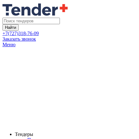
Найти
+7(727)318-76-09
Заказать звонок
Меню
Тендеры