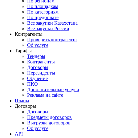
По регионам
По площадкам
По категориям
По предоплате
Все закупки Казахстана
Все закупки России
Контрагенты
Проверить контрагента
Об услуге
Тарифы
Тендеры
Контрагенты
Договоры
Нерезиденты
Обучение
ПКО
Дополнительные услуги
Реклама на сайте
Планы
Договоры
Договоры
Предметы договоров
Выгрузка договоров
Об услуге
API