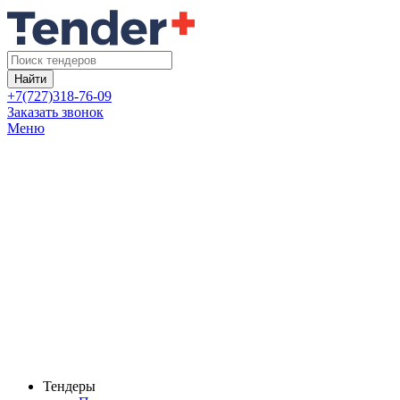
Найти
+7(727)318-76-09
Заказать звонок
Меню
Тендеры