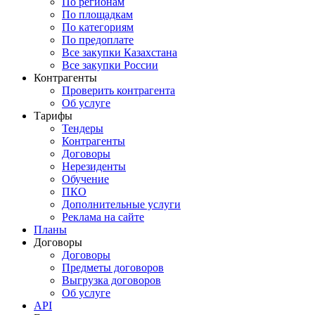
По регионам
По площадкам
По категориям
По предоплате
Все закупки Казахстана
Все закупки России
Контрагенты
Проверить контрагента
Об услуге
Тарифы
Тендеры
Контрагенты
Договоры
Нерезиденты
Обучение
ПКО
Дополнительные услуги
Реклама на сайте
Планы
Договоры
Договоры
Предметы договоров
Выгрузка договоров
Об услуге
API