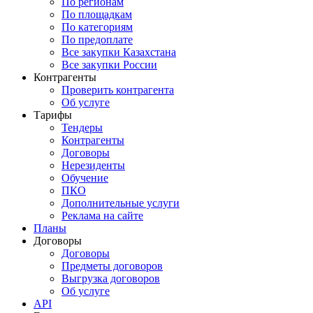
По регионам
По площадкам
По категориям
По предоплате
Все закупки Казахстана
Все закупки России
Контрагенты
Проверить контрагента
Об услуге
Тарифы
Тендеры
Контрагенты
Договоры
Нерезиденты
Обучение
ПКО
Дополнительные услуги
Реклама на сайте
Планы
Договоры
Договоры
Предметы договоров
Выгрузка договоров
Об услуге
API