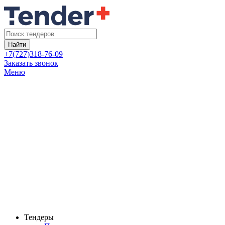
Найти
+7(727)318-76-09
Заказать звонок
Меню
Тендеры