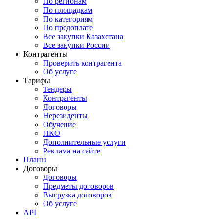
По регионам
По площадкам
По категориям
По предоплате
Все закупки Казахстана
Все закупки России
Контрагенты
Проверить контрагента
Об услуге
Тарифы
Тендеры
Контрагенты
Договоры
Нерезиденты
Обучение
ПКО
Дополнительные услуги
Реклама на сайте
Планы
Договоры
Договоры
Предметы договоров
Выгрузка договоров
Об услуге
API