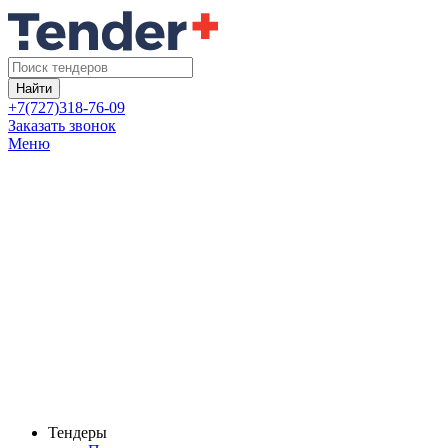
Найти
+7(727)318-76-09
Заказать звонок
Меню
Тендеры