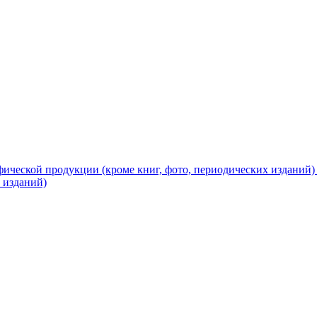
ической продукции (кроме книг, фото, периодических изданий
 изданий)