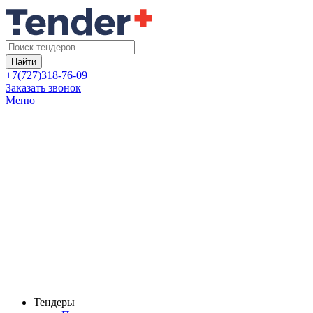
Найти
+7(727)318-76-09
Заказать звонок
Меню
Тендеры