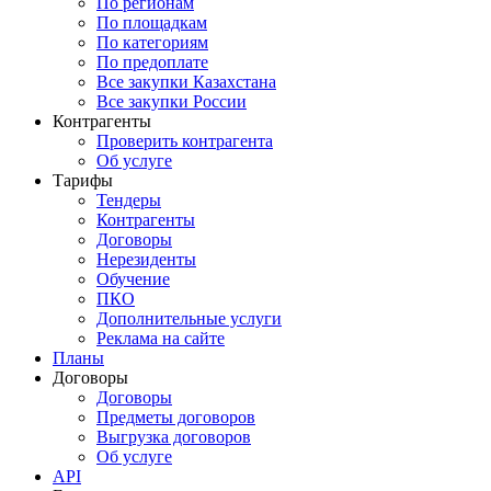
По регионам
По площадкам
По категориям
По предоплате
Все закупки Казахстана
Все закупки России
Контрагенты
Проверить контрагента
Об услуге
Тарифы
Тендеры
Контрагенты
Договоры
Нерезиденты
Обучение
ПКО
Дополнительные услуги
Реклама на сайте
Планы
Договоры
Договоры
Предметы договоров
Выгрузка договоров
Об услуге
API