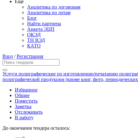
Еще
Аналитика по договорам
Аналитика по лотам
Блог
Найти партнера
Анкета ЭЦП
ОКЭД
ТН ВЭД
КАТО
Вход
/
Регистрация
Услуги полиграфические по изготовлению/печатанию полиграф
полиграфической продукции (кроме книг, фото, периодических
Избранное
Общие
Поместить
Заметка
Отслеживать
В работу
До окончания тендера осталось: