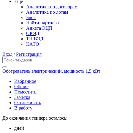
Еще
Аналитика по договорам
Аналитика по лотам
Блог
Найти партнера
Анкета ЭЦП
ОКЭД
ТН ВЭД
КАТО
Вход
/
Регистрация
Обогреватель электрический, мощность 1,5 кВт
Избранное
Общие
Поместить
Заметка
Отслеживать
В работу
До окончания тендера осталось:
дней