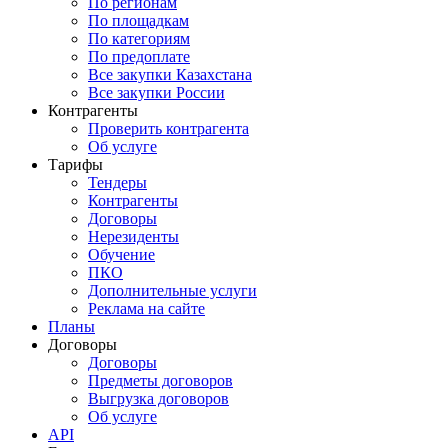
По регионам
По площадкам
По категориям
По предоплате
Все закупки Казахстана
Все закупки России
Контрагенты
Проверить контрагента
Об услуге
Тарифы
Тендеры
Контрагенты
Договоры
Нерезиденты
Обучение
ПКО
Дополнительные услуги
Реклама на сайте
Планы
Договоры
Договоры
Предметы договоров
Выгрузка договоров
Об услуге
API