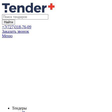
Найти
+7(727)318-76-09
Заказать звонок
Меню
Тендеры