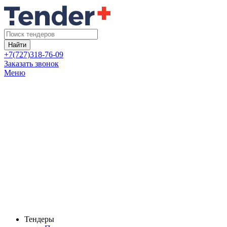
Найти
+7(727)318-76-09
Заказать звонок
Меню
Тендеры