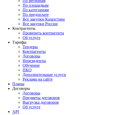
По регионам
По площадкам
По категориям
По предоплате
Все закупки Казахстана
Все закупки России
Контрагенты
Проверить контрагента
Об услуге
Тарифы
Тендеры
Контрагенты
Договоры
Нерезиденты
Обучение
ПКО
Дополнительные услуги
Реклама на сайте
Планы
Договоры
Договоры
Предметы договоров
Выгрузка договоров
Об услуге
API