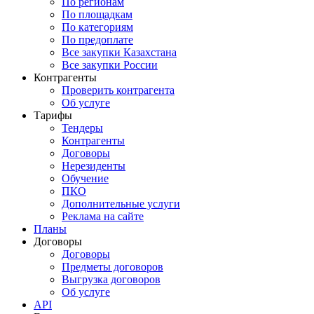
По регионам
По площадкам
По категориям
По предоплате
Все закупки Казахстана
Все закупки России
Контрагенты
Проверить контрагента
Об услуге
Тарифы
Тендеры
Контрагенты
Договоры
Нерезиденты
Обучение
ПКО
Дополнительные услуги
Реклама на сайте
Планы
Договоры
Договоры
Предметы договоров
Выгрузка договоров
Об услуге
API