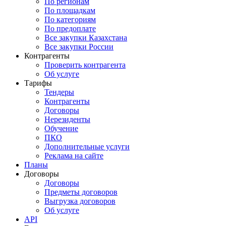
По регионам
По площадкам
По категориям
По предоплате
Все закупки Казахстана
Все закупки России
Контрагенты
Проверить контрагента
Об услуге
Тарифы
Тендеры
Контрагенты
Договоры
Нерезиденты
Обучение
ПКО
Дополнительные услуги
Реклама на сайте
Планы
Договоры
Договоры
Предметы договоров
Выгрузка договоров
Об услуге
API