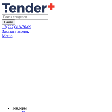
Найти
+7(727)318-76-09
Заказать звонок
Меню
Тендеры