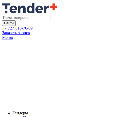
Найти
+7(727)318-76-09
Заказать звонок
Меню
Тендеры