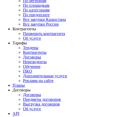
По регионам
По площадкам
По категориям
По предоплате
Все закупки Казахстана
Все закупки России
Контрагенты
Проверить контрагента
Об услуге
Тарифы
Тендеры
Контрагенты
Договоры
Нерезиденты
Обучение
ПКО
Дополнительные услуги
Реклама на сайте
Планы
Договоры
Договоры
Предметы договоров
Выгрузка договоров
Об услуге
API