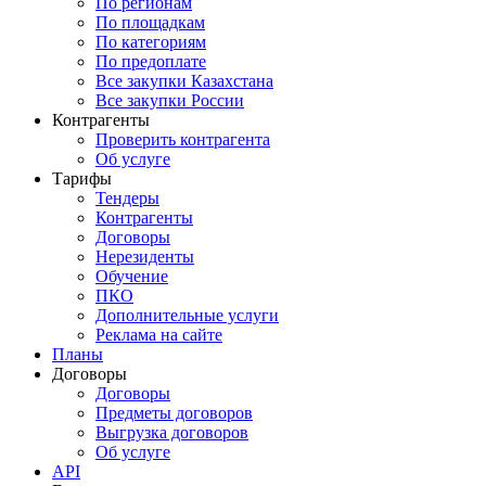
По регионам
По площадкам
По категориям
По предоплате
Все закупки Казахстана
Все закупки России
Контрагенты
Проверить контрагента
Об услуге
Тарифы
Тендеры
Контрагенты
Договоры
Нерезиденты
Обучение
ПКО
Дополнительные услуги
Реклама на сайте
Планы
Договоры
Договоры
Предметы договоров
Выгрузка договоров
Об услуге
API