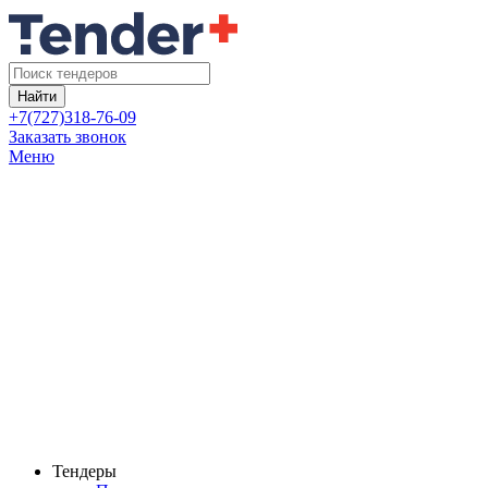
Найти
+7(727)318-76-09
Заказать звонок
Меню
Тендеры