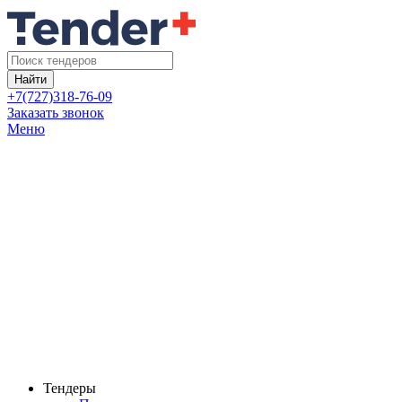
Найти
+7(727)318-76-09
Заказать звонок
Меню
Тендеры