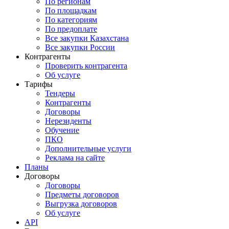
По регионам
По площадкам
По категориям
По предоплате
Все закупки Казахстана
Все закупки России
Контрагенты
Проверить контрагента
Об услуге
Тарифы
Тендеры
Контрагенты
Договоры
Нерезиденты
Обучение
ПКО
Дополнительные услуги
Реклама на сайте
Планы
Договоры
Договоры
Предметы договоров
Выгрузка договоров
Об услуге
API