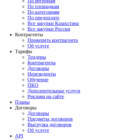
По регионам
По площадкам
По категориям
По предоплате
Все закупки Казахстана
Все закупки России
Контрагенты
Проверить контрагента
Об услуге
Тарифы
Тендеры
Контрагенты
Договоры
Нерезиденты
Обучение
ПКО
Дополнительные услуги
Реклама на сайте
Планы
Договоры
Договоры
Предметы договоров
Выгрузка договоров
Об услуге
API