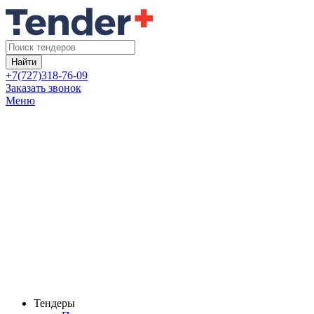
Найти
+7(727)318-76-09
Заказать звонок
Меню
Тендеры