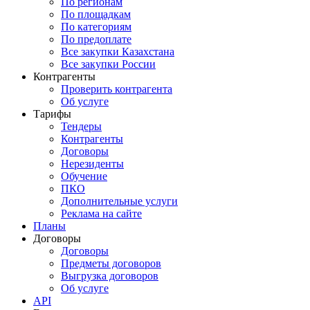
По регионам
По площадкам
По категориям
По предоплате
Все закупки Казахстана
Все закупки России
Контрагенты
Проверить контрагента
Об услуге
Тарифы
Тендеры
Контрагенты
Договоры
Нерезиденты
Обучение
ПКО
Дополнительные услуги
Реклама на сайте
Планы
Договоры
Договоры
Предметы договоров
Выгрузка договоров
Об услуге
API