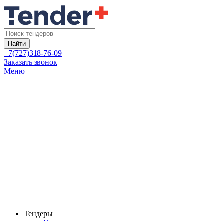
Найти
+7(727)318-76-09
Заказать звонок
Меню
Тендеры