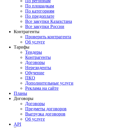
По регионам
По площадкам
По категориям
По предоплате
Все закупки Казахстана
Все закупки России
Контрагенты
Проверить контрагента
Об услуге
Тарифы
Тендеры
Контрагенты
Договоры
Нерезиденты
Обучение
ПКО
Дополнительные услуги
Реклама на сайте
Планы
Договоры
Договоры
Предметы договоров
Выгрузка договоров
Об услуге
API