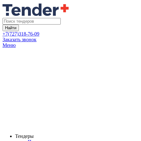
Найти
+7(727)318-76-09
Заказать звонок
Меню
Тендеры