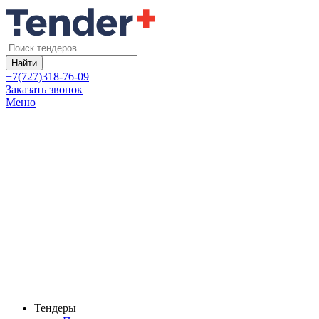
Найти
+7(727)318-76-09
Заказать звонок
Меню
Тендеры