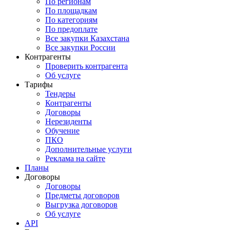
По регионам
По площадкам
По категориям
По предоплате
Все закупки Казахстана
Все закупки России
Контрагенты
Проверить контрагента
Об услуге
Тарифы
Тендеры
Контрагенты
Договоры
Нерезиденты
Обучение
ПКО
Дополнительные услуги
Реклама на сайте
Планы
Договоры
Договоры
Предметы договоров
Выгрузка договоров
Об услуге
API