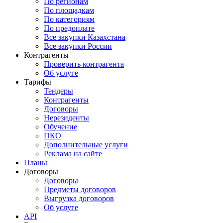
По регионам
По площадкам
По категориям
По предоплате
Все закупки Казахстана
Все закупки России
Контрагенты
Проверить контрагента
Об услуге
Тарифы
Тендеры
Контрагенты
Договоры
Нерезиденты
Обучение
ПКО
Дополнительные услуги
Реклама на сайте
Планы
Договоры
Договоры
Предметы договоров
Выгрузка договоров
Об услуге
API