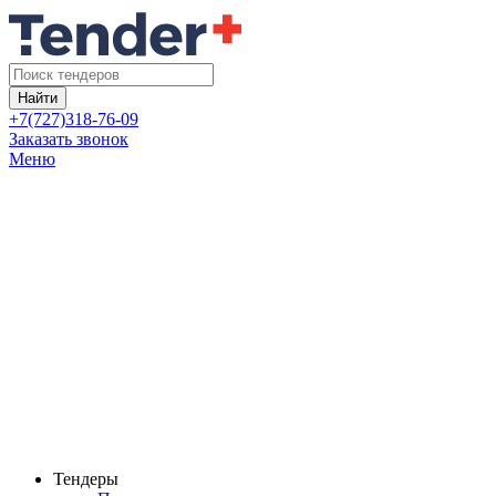
Найти
+7(727)318-76-09
Заказать звонок
Меню
Тендеры