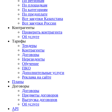
По регионам
По площадкам
По категориям
По предоплате
Все закупки Казахстана
Все закупки России
Контрагенты
Проверить контрагента
Об услуге
Тарифы
Тендеры
Контрагенты
Договоры
Нерезиденты
Обучение
ПКО
Дополнительные услуги
Реклама на сайте
Планы
Договоры
Договоры
Предметы договоров
Выгрузка договоров
Об услуге
API