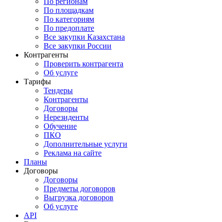
По регионам
По площадкам
По категориям
По предоплате
Все закупки Казахстана
Все закупки России
Контрагенты
Проверить контрагента
Об услуге
Тарифы
Тендеры
Контрагенты
Договоры
Нерезиденты
Обучение
ПКО
Дополнительные услуги
Реклама на сайте
Планы
Договоры
Договоры
Предметы договоров
Выгрузка договоров
Об услуге
API