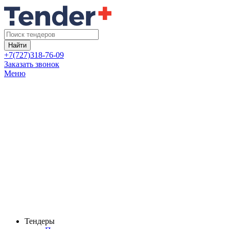
Найти
+7(727)318-76-09
Заказать звонок
Меню
Тендеры