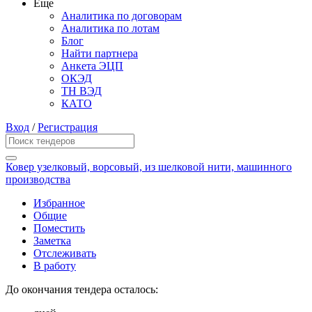
Еще
Аналитика по договорам
Аналитика по лотам
Блог
Найти партнера
Анкета ЭЦП
ОКЭД
ТН ВЭД
КАТО
Вход
/
Регистрация
Ковер узелковый, ворсовый, из шелковой нити, машинного
производства
Избранное
Общие
Поместить
Заметка
Отслеживать
В работу
До окончания тендера осталось: